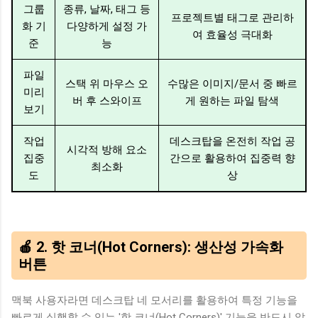
그룹
종류, 날짜, 태그 등
프로젝트별 태그로 관리하
화 기
다양하게 설정 가
여 효율성 극대화
준
능
파일
스택 위 마우스 오
수많은 이미지/문서 중 빠르
미리
버 후 스와이프
게 원하는 파일 탐색
보기
작업
데스크탑을 온전히 작업 공
시각적 방해 요소
집중
간으로 활용하여 집중력 향
최소화
도
상
🍎 2. 핫 코너(Hot Corners): 생산성 가속화
버튼
맥북 사용자라면 데스크탑 네 모서리를 활용하여 특정 기능을
빠르게 실행할 수 있는 '핫 코너(Hot Corners)' 기능을 반드시 알