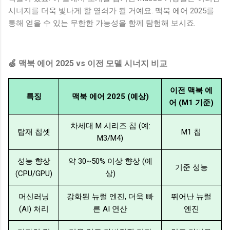
시너지를 더욱 빛나게 할 열쇠가 될 거예요. 맥북 에어 2025를
통해 얻을 수 있는 무한한 가능성을 함께 탐험해 보시죠.
🍏 맥북 에어 2025 vs 이전 모델 시너지 비교
이전 맥북 에
특징
맥북 에어 2025 (예상)
어 (M1 기준)
차세대 M 시리즈 칩 (예:
탑재 칩셋
M1 칩
M3/M4)
성능 향상
약 30~50% 이상 향상 (예
기준 성능
(CPU/GPU)
상)
머신러닝
강화된 뉴럴 엔진, 더욱 빠
뛰어난 뉴럴
(AI) 처리
른 AI 연산
엔진