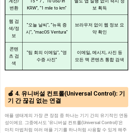
계산/
"15 * 7", "10 USD in
별도 앱 실행 없이 즉시 정
변환
KRW", "1 mile to km"
보 획득
웹 검
"오늘 날씨", "뉴욕 증
브라우저 없이 웹 정보 요
색/정
시", "macOS Ventura"
약 확인
보
콘텐
"팀 회의 이메일", "영
이메일, 메시지, 사진 등
츠 검
수증 사진"
모든 맥 콘텐츠 통합 검색
색
🍎 4. 유니버설 컨트롤(Universal Control): 기
기 간 끊김 없는 연결
애플 생태계의 가장 큰 장점 중 하나는 기기 간의 유기적인 연동
성이에요. 그중에서도 '유니버설 컨트롤(Universal Control)'은
마치 마법처럼 여러 애플 기기를 하나처럼 사용할 수 있게 해주