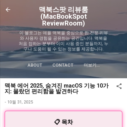
기본 콘텐츠로 건너뛰기
맥북스팟 리뷰룸
(MacBookSpot
ReviewRoom)
이 블로그는 애플 맥북을 중심으로 한 전문 리뷰
와 사용자 경험을 공유하는 공간입니다. 맥북을
처음 접하는 분부터 이미 사용 중인 분들까지, 누
구나 도움이 될 수 있는 정보를 제공합니다.
ABOUT
CONTACT
더보기…
PRIVACY POLICY
맥북 에어 2025, 숨겨진 macOS 기능 10가
지: 몰랐던 편리함을 발견하다
-
10월 31, 2025
📋 목차