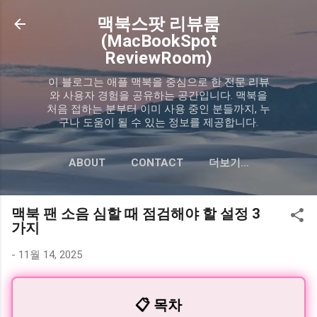
기본 콘텐츠로 건너뛰기
맥북스팟 리뷰룸
(MacBookSpot
ReviewRoom)
이 블로그는 애플 맥북을 중심으로 한 전문 리뷰
와 사용자 경험을 공유하는 공간입니다. 맥북을
처음 접하는 분부터 이미 사용 중인 분들까지, 누
구나 도움이 될 수 있는 정보를 제공합니다.
ABOUT
CONTACT
더보기…
PRIVACY POLICY
맥북 팬 소음 심할 때 점검해야 할 설정 3
가지
-
11월 14, 2025
📋 목차