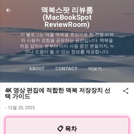
기본 콘텐츠로 건너뛰기
맥북스팟 리뷰룸
(MacBookSpot
ReviewRoom)
이 블로그는 애플 맥북을 중심으로 한 전문 리뷰
와 사용자 경험을 공유하는 공간입니다. 맥북을
처음 접하는 분부터 이미 사용 중인 분들까지, 누
구나 도움이 될 수 있는 정보를 제공합니다.
ABOUT
CONTACT
더보기…
PRIVACY POLICY
4K 영상 편집에 적합한 맥북 저장장치 선
택 가이드
-
12월 20, 2025
📋 목차