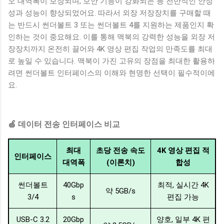
오 대역폭이 보장되며, 보안 기능이 강화되는 등 전반적인 안정
성과 성능이 향상되었어요. 따라서 외장 저장장치를 구매할 때
는 반드시 썬더볼트 3 또는 썬더볼트 4를 지원하는 제품인지 확
인하는 것이 중요해요. 이를 통해 맥북의 강력한 성능을 외장 저
장장치까지 온전히 끌어와 4K 영상 편집 작업의 만족도를 최대
로 높일 수 있습니다. 맥북이 가진 고유의 장점을 최대한 활용하
려면 썬더볼트 인터페이스의 이해와 현명한 선택이 필수적이에
요.
🍏 데이터 전송 인터페이스 비교
최대
초당 전송 속도
4K 영상 편집 적
인터페이스
대역폭
(이론치)
합성
썬더볼트
40Gbp
최적, 실시간 4K
약 5GB/s
3/4
s
편집 가능
USB-C 3.2
20Gbp
양호, 일부 4K 편