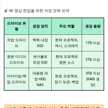
🍏 4K 영상 편집을 위한 저장 전략 요약
드라이브 유
권장 장치
주요 역할
권장 용량
형
작업 드라이
맥북 내장
현재 프로젝트,
1TB 이상
브
SSD
캐시, 스크래치
원본 미디어
썬더볼트
현재 프로젝트
2TB 이상
드라이브
외장 SSD
원본 소스
대용량 외
4TB 이상
아카이빙/백
완료 프로젝트,
장 HDD,
(RAID 권
업 드라이브
장기 보관, 백업
NAS
장)