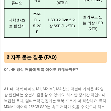
이상
5/6, 10GbE)
튜디오
(4TB+)
256G
클라우드 또
대학생/초
B ~
USB 3.2 Gen 2 외
는 외장 HDD
보 편집자
512G
장 SSD (1~2TB)
(2TB)
B
❓ 자주 묻는 질문 (FAQ)
Q1. 4K 영상 편집에 맥북 에어도 괜찮을까요?
A1. 네, 맥북 에어도 M1, M2, M3, M4 칩셋 덕분에 가벼운 4K 영
상 편집에는 충분히 활용할 수 있어요. 하지만 장시간 작업이나
복잡한 효과, 멀티트랙 편집에는 맥북 프로가 더 적합해요. 특히
M3/M4 에어의 256GB SSD는 속도 저하가 있을 수 있으니 최소