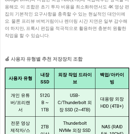
용해요. 이 조합은 초기 투자 비용을 최소화하면서도 4K 영상 편
집의 기본적인 요구사항을 충족할 수 있는 현실적인 대안이에
요. 물론 프리뷰 버벅거림이나 렌더링 시간 지연은 일부 감수해
야 하지만, 프록시 편집을 적극적으로 활용하면 충분히 원활한
작업을 할 수 있습니다.
🍏 사용자 유형별 추천 저장장치 조합
내장
외장 작업 드라이
백업/아카이
사용자 유형
SSD
브
빙
개인 유튜
512G
USB-
대용량 외장
버/프리랜
B ~
C/Thunderbolt 외
HDD (4TB+)
서
1TB
장 SSD (2~4TB)
전문 영상
Thunderbolt
2TB
NAS (RAID
제작자/스
NVMe 외장 SSD