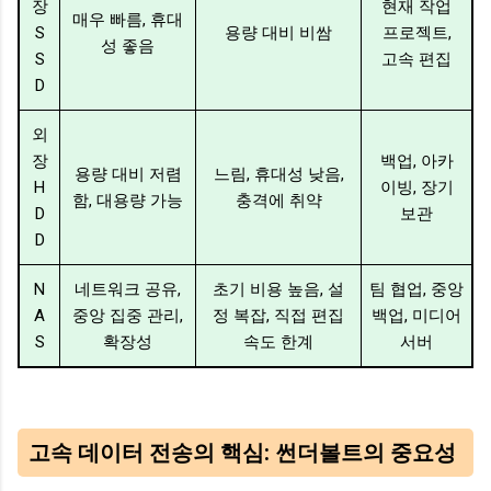
장
현재 작업
매우 빠름, 휴대
S
용량 대비 비쌈
프로젝트,
성 좋음
S
고속 편집
D
외
장
백업, 아카
용량 대비 저렴
느림, 휴대성 낮음,
H
이빙, 장기
함, 대용량 가능
충격에 취약
D
보관
D
N
네트워크 공유,
초기 비용 높음, 설
팀 협업, 중앙
A
중앙 집중 관리,
정 복잡, 직접 편집
백업, 미디어
S
확장성
속도 한계
서버
고속 데이터 전송의 핵심: 썬더볼트의 중요성