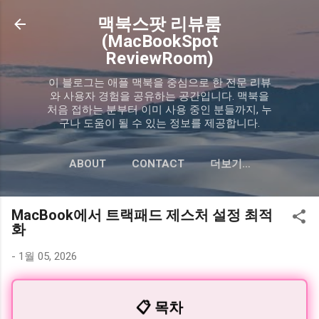
기본 콘텐츠로 건너뛰기
맥북스팟 리뷰룸
(MacBookSpot
ReviewRoom)
이 블로그는 애플 맥북을 중심으로 한 전문 리뷰
와 사용자 경험을 공유하는 공간입니다. 맥북을
처음 접하는 분부터 이미 사용 중인 분들까지, 누
구나 도움이 될 수 있는 정보를 제공합니다.
ABOUT
CONTACT
더보기…
PRIVACY POLICY
MacBook에서 트랙패드 제스처 설정 최적
화
-
1월 05, 2026
📋 목차