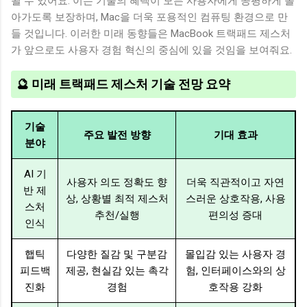
될 수 있어요. 이는 기술의 혜택이 모든 사용자에게 공평하게 돌
아가도록 보장하며, Mac을 더욱 포용적인 컴퓨팅 환경으로 만
들 것입니다. 이러한 미래 동향들은 MacBook 트랙패드 제스처
가 앞으로도 사용자 경험 혁신의 중심에 있을 것임을 보여줘요.
🔮 미래 트랙패드 제스처 기술 전망 요약
기술
주요 발전 방향
기대 효과
분야
AI 기
사용자 의도 정확도 향
더욱 직관적이고 자연
반 제
상, 상황별 최적 제스처
스러운 상호작용, 사용
스처
추천/실행
편의성 증대
인식
햅틱
다양한 질감 및 구분감
몰입감 있는 사용자 경
피드백
제공, 현실감 있는 촉각
험, 인터페이스와의 상
진화
경험
호작용 강화