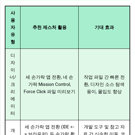
사
용
자
추천 제스처 활용
기대 효과
유
형
디
자
이
너/
세 손가락 앱 전환, 네 손
작업 파일 간 빠른 전
크
가락 Mission Control,
환, 디자인 소스 탐색
리
Force Click 파일 미리보기
용이, 몰입도 향상
에
이
터
세 손가락 앱 전환 (IDE <-
개발 도구 및 참고 자
개
> 브라우저), 두 손가락 확
료 간 신속한 이동, 코