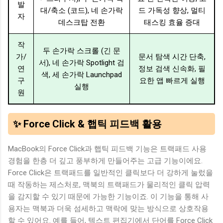
발
대/축소 (코드), 네 손가락
드 가독성 향상, 멀티
자
데스크탑 전환
태스킹 효율 증대
작
두 손가락 스크롤 (긴 문
가/
문서 탐색 시간 단축,
서), 네 손가락 Spotlight 검
연
정보 검색 신속화, 필
색, 세 손가락 Launchpad
구
요한 앱 빠르게 실행
실행
원
✨ Force Click & 햅틱 피드백 활용
MacBook의 Force Click과 햅틱 피드백 기능은 트랙패드 사용
경험을 한층 더 깊고 풍부하게 만들어주는 고급 기능이에요.
Force Click은 트랙패드를 일반적인 클릭보다 더 강하게 눌렀을
때 작동하는 제스처로, 맥북의 트랙패드가 물리적인 클릭 압력
을 감지할 수 있기 때문에 가능한 기능이죠. 이 기능을 통해 사
용자는 맥북과 더욱 섬세하고 맥락에 맞는 방식으로 상호작용
할 수 있어요. 예를 들어, 텍스트 편집기에서 단어를 Force Click