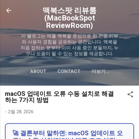
기본 콘텐츠로 건너뛰기
맥북스팟 리뷰룸
(MacBookSpot
ReviewRoom)
이 블로그는 애플 맥북을 중심으로 한 전문 리뷰
와 사용자 경험을 공유하는 공간입니다. 맥북을
처음 접하는 분부터 이미 사용 중인 분들까지, 누
구나 도움이 될 수 있는 정보를 제공합니다.
ABOUT
CONTACT
더보기…
PRIVACY POLICY
macOS 업데이트 오류 수동 설치로 해결
하는 7가지 방법
-
2월 28, 2026
🚀 결론부터 말하면:
macOS 업데이트 오